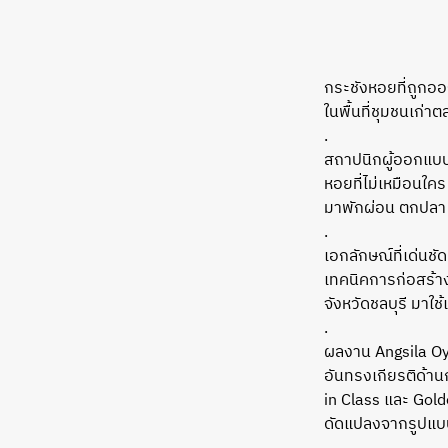
กระชังหอยที่ถูกอ
ในพื้นที่ชุมชนเก่า
.
สถาปนิกผู้ออกแบบใ
หอยที่ไม่เหมือนใคร
มาพักผ่อน ตกปลา
.
เอกลักษณ์ที่เด่นชั
เทคนิคการก่อสร้าง
จังหวัดชลบุรี มาใช
.
ผลงาน Angsila Oys
อันทรงเกียรติด้าน
in Class และ Golde
ดัดแปลงจากรูปแบบแน