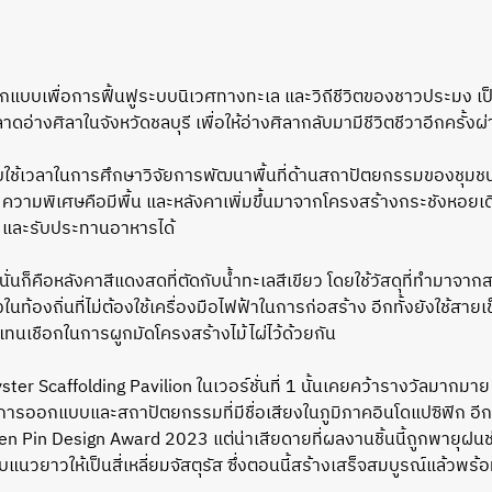
อกแบบเพื่อการฟื้นฟูระบบนิเวศทางทะเล และวิถีชีวิตของชาวประมง เ
ตลาดอ่างศิลาในจังหวัดชลบุรี เพื่อให้อ่างศิลากลับมามีชีวิตชีวาอีกครั
ช้เวลาในการศึกษาวิจัยการพัฒนาพื้นที่ด้านสถาปัตยกรรมของชุมชนกว
 ความพิเศษคือมีพื้น และหลังคาเพิ่มขึ้นมาจากโครงสร้างกระชังหอยเดิม
 และรับประทานอาหารได้
ดนั่นก็คือหลังคาสีแดงสดที่ตัดกับน้ำทะเลสีเขียว โดยใช้วัสดุที่ทำมาจ
ในท้องถิ่นที่ไม่ต้องใช้เครื่องมือไฟฟ้าในการก่อสร้าง อีกทั้งยังใช
้แทนเชือกในการผูกมัดโครงสร้างไม้ไผ่ไว้ด้วยกัน
ter Scaffolding Pavilion ในเวอร์ชั่นที่ 1 นั้นเคยคว้ารางวัลมากม
การออกแบบและสถาปัตยกรรมที่มีชื่อเสียงในภูมิภาคอินโดแปซิฟิก อี
n Pin Design Award 2023 แต่น่าเสียดายที่ผลงานชิ้นนี้ถูกพายุฝนช่วง
วยาวให้เป็นสี่เหลี่ยมจัสตุรัส ซึ่งตอนนี้สร้างเสร็จสมบูรณ์แล้วพร้อม