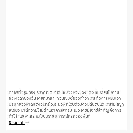
คาเฟ่ที่ใช้รูปทรงเรขาคณิตมาเล่นกับจังหวะของแสง ที่เปลี่ยนไปตาม
ช่วงเวลาของวัน โดยที่มาและคอนเซปต์ของคําว่า สน คือการหยิบเอา
บริบทของหาดแสงจันทร์ จ.ระยอง ที่โอบล้อมด้วยต้นสนและสนามหญ้า
สีเขียว มาตีความใหม่ผ่านอาคารสีครีม-เบจ โดยมีโจทย์สําคัญคือการ
ทำให้ "แสง" กลายเป็นประสบการณ์หลักของพื้นที่
Read all