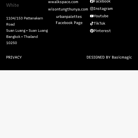
Facebook
wwalkspace.com
Instagram
wisontungthunya.com
Youtube
urbanpalettes
1104/153 Pattanakarn
Facebook Page
TikTok
Road
Suan Luang • Suan Luang
Pinterest
Bangkok • Thailand
10250
PRIVACY
DESIGNED BY Basicmagic