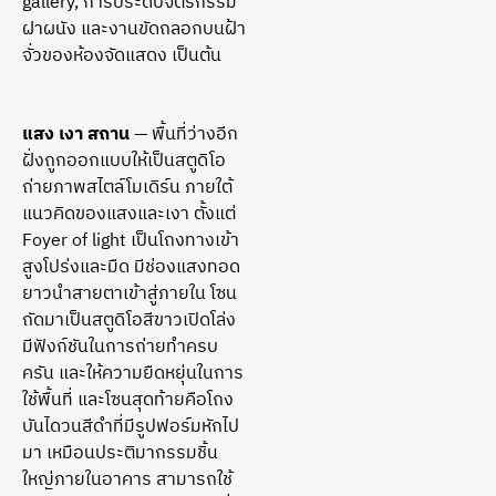
gallery, การประดับจิตรกรรม
ฝาผนัง และงานขัดถลอกบนฝ้า
จั่วของห้องจัดแสดง เป็นต้น
แสง เงา สถาน
— พื้นที่ว่างอีก
ฝั่งถูกออกแบบให้เป็นสตูดิโอ
ถ่ายภาพสไตล์โมเดิร์น ภายใต้
แนวคิดของแสงและเงา ตั้งแต่
Foyer of light เป็นโถงทางเข้า
สูงโปร่งและมืด มีช่องแสงทอด
ยาวนำสายตาเข้าสู่ภายใน โซน
ถัดมาเป็นสตูดิโอสีขาวเปิดโล่ง
มีฟังก์ชันในการถ่ายทำครบ
ครัน และให้ความยืดหยุ่นในการ
ใช้พื้นที่ และโซนสุดท้ายคือโถง
บันไดวนสีดำที่มีรูปฟอร์มหักไป
มา เหมือนประติมากรรมชิ้น
ใหญ่ภายในอาคาร สามารถใช้