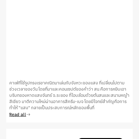
คาเฟ่ที่ใช้รูปทรงเรขาคณิตมาเล่นกับจังหวะของแสง ที่เปลี่ยนไปตาม
ช่วงเวลาของวัน โดยที่มาและคอนเซปต์ของคําว่า สน คือการหยิบเอา
บริบทของหาดแสงจันทร์ จ.ระยอง ที่โอบล้อมด้วยต้นสนและสนามหญ้า
สีเขียว มาตีความใหม่ผ่านอาคารสีครีม-เบจ โดยมีโจทย์สําคัญคือการ
ทำให้ "แสง" กลายเป็นประสบการณ์หลักของพื้นที่
Read all