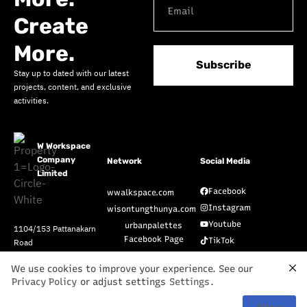
Create
More.
Subscribe
Stay up to dated with our latest
projects, content, and exclusive
activities.
W Workspace
Company
Network
Social Media
Limited
Facebook
wwalkspace.com
Instagram
wisontungthunya.com
Youtube
urbanpalettes
1104/153 Pattanakarn
Facebook Page
TikTok
Road
Suan Luang • Suan Luang
Pinterest
We use cookies to improve your experience. See our
Bangkok • Thailand
Privacy Policy
or adjust settings
Settings
.
10250