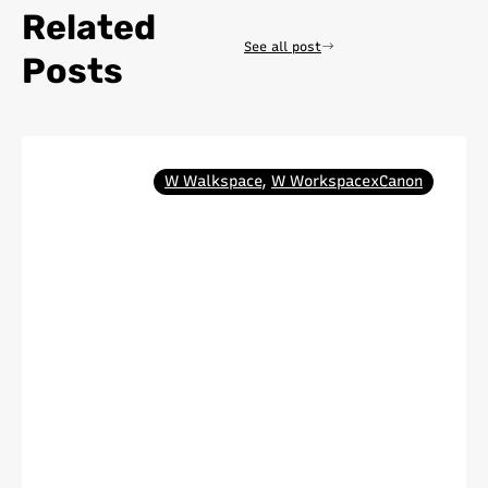
Related
See all post
Posts
W Walkspace
,
W WorkspacexCanon