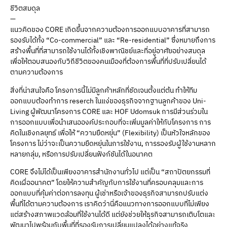
ชีวิตสมดุล
—
แนวคิดของ CORE เกิดขึ้นจากความต้องการออกแบบอาคารที่สามารถ
รองรับได้ทั้ง “Co-commercial” และ “Re-residential” ซึ่งหมายถึงการ
สร้างพื้นที่ที่สามารถใช้งานได้ทั้งเชิงพาณิชย์และที่อยู่อาศัยอย่างสมดุล
เพื่อให้ตอบสนองกับวิถีชีวิตของคนเมืองที่ต้องการพื้นที่ที่ปรับเปลี่ยนได้
ตามความต้องการ
สิ่งที่น่าสนใจคือ โครงการนี้ไม่มีลูกค้าหลักที่ชัดเจนตั้งแต่ต้น ทำให้ทีม
ออกแบบต้องทำการ reserch ในแง่ของธุรกิจจากฐานลูกค้าของ Uni-
Living ผู้พัฒนาโครงการ CORE และ HOF Udomsuk การมีส่วนร่วมใน
การออกแบบเพื่อนำเสนอองค์ประกอบที่จะเพิ่มมูลค่าให้กับโครงการ การ
คิดในเชิงกลยุทธ์ เพื่อให้ “ความยืดหยุ่น” (Flexibility) เป็นหัวใจหลักของ
โครงการ ไม่ว่าจะเป็นความยืดหยุ่นในการใช้งาน, การรองรับผู้ใช้งานหลาก
หลายกลุ่ม, หรือการปรับเปลี่ยนฟังก์ชันได้ในอนาคต
CORE จึงไม่ได้เป็นเพียงอาคารสำนักงานทั่วไป แต่เป็น “สถาปัตยกรรมที่
คิดเผื่ออนาคต” โดยให้ความสำคัญกับการใช้งานที่ครอบคลุมและการ
ออกแบบที่คุ้มค่าต่อการลงทุน ผู้เช่าหรือเจ้าของธุรกิจสามารถปรับแต่ง
พื้นที่ได้ตามความต้องการ เราคิดว่านี่คือแนวทางการออกแบบที่ไม่เพียง
แต่สร้างสภาพแวดล้อมที่ใช้งานได้ดี แต่ยังช่วยให้ธุรกิจสามารถเติบโตและ
พัฒนาไปพร้อมกับพื้นที่ที่รองรับการเปลี่ยนแปลงได้อย่างแท้จริง