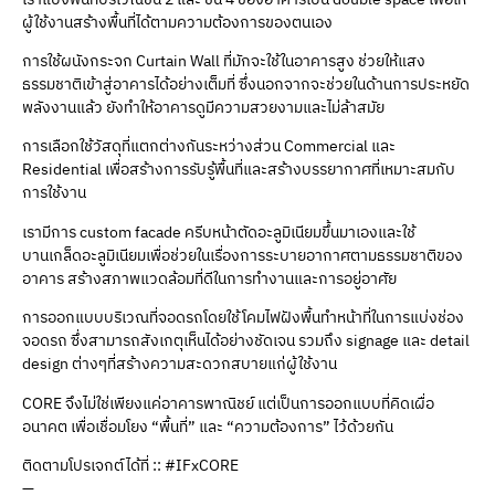
ผู้ใช้งานสร้างพื้นที่ได้ตามความต้องการของตนเอง
การใช้ผนังกระจก Curtain Wall ที่มักจะใช้ในอาคารสูง ช่วยให้แสง
ธรรมชาติเข้าสู่อาคารได้อย่างเต็มที่ ซึ่งนอกจากจะช่วยในด้านการประหยัด
พลังงานแล้ว ยังทำให้อาคารดูมีความสวยงามและไม่ล้าสมัย
การเลือกใช้วัสดุที่แตกต่างกันระหว่างส่วน Commercial และ
Residential เพื่อสร้างการรับรู้พื้นที่และสร้างบรรยากาศที่เหมาะสมกับ
การใช้งาน
เรามีการ custom facade ครีบหน้าตัดอะลูมิเนียมขึ้นมาเองและใช้
บานเกล็ดอะลูมิเนียมเพื่อช่วยในเรื่องการระบายอากาศตามธรรมชาติของ
อาคาร สร้างสภาพแวดล้อมที่ดีในการทำงานและการอยู่อาศัย
การออกแบบบริเวณที่จอดรถโดยใช้โคมไฟฝังพื้นทำหน้าที่ในการแบ่งช่อง
จอดรถ ซึ่งสามารถสังเกตุเห็นได้อย่างชัดเจน รวมถึง signage และ detail
design ต่างๆที่สร้างความสะดวกสบายแก่ผู้ใช้งาน
CORE จึงไม่ใช่เพียงแค่อาคารพาณิชย์ แต่เป็นการออกแบบที่คิดเผื่อ
อนาคต เพื่อเชื่อมโยง “พื้นที่” และ “ความต้องการ” ไว้ด้วยกัน
ติดตามโปรเจกต์ได้ที่ :: #IFxCORE
—