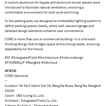
A custom aluminum fin façade and aluminum louver panels were
introduced to facilitate natural ventilation, ensuring a
comfortable environment for both work and living.
In the parking area, we designed an embedded lighting system to
define parking spaces clearly, while well-placed signage and
detailed design elements enhance user convenience.
CORE is more than just a commercial building—it is a forward-
thinking design that bridges space and evolving needs, ensuring
adaptability for the future.
#IF #IntegratedField #Architecture #Interiordesign
#FOUNDbyIF #Bangkok #Udomsuk
#FIELD
CORE Udomsuk
—
Location: 56 56/1 Udom Suk 18, Bang Na Nuea, Bang Na, Bangkok
10260
Client : UNI-Living Co.,Ltd.
Architect : Integrated Field Co.,Ltd.
Interior Architect : 24percent.home