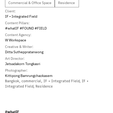
Commercial & Office Space
Residence
Client:
IF • Integrated Field
Content Pillars:
#whatIF #FOUND #FIELD
Content Agency:
W Workspace
Creative & Writer:
Ditta Sutheppratanwong
Art Director:
Jetsadakorn Tongkasri
Photographer:
Kittipong Bamrungchaokasem
Bangkok
,
commercial
,
IF • Integrated Field
,
IF •
Integrated Field
,
Residence
#whatIF